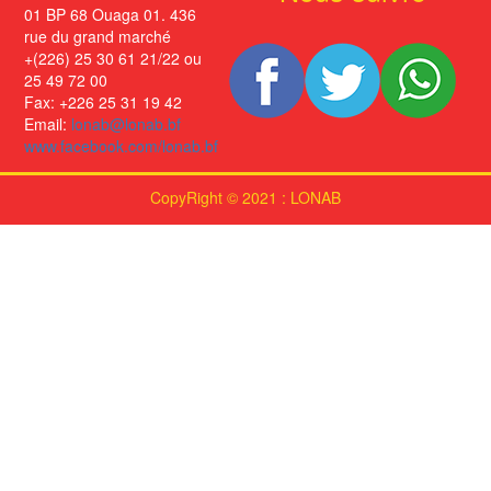
01 BP 68 Ouaga 01. 436
rue du grand marché
+(226) 25 30 61 21/22 ou
25 49 72 00
Fax: +226 25 31 19 42
Email:
lonab@lonab.bf
www.facebook.com/lonab.bf
CopyRight © 2021 : LONAB