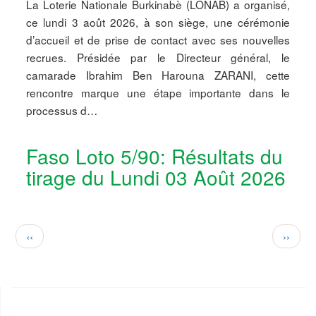
La Loterie Nationale Burkinabè (LONAB) a organisé,
ce lundi 3 août 2026, à son siège, une cérémonie
d’accueil et de prise de contact avec ses nouvelles
recrues. Présidée par le Directeur général, le
camarade Ibrahim Ben Harouna ZARANI, cette
rencontre marque une étape importante dans le
processus d…
Faso Loto 5/90: Résultats du
tirage du Lundi 03 Août 2026
Pagination
Page
Page
‹‹
››
précédente
suivan