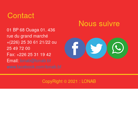
Contact
Nous suivre
01 BP 68 Ouaga 01. 436
rue du grand marché
+(226) 25 30 61 21/22 ou
25 49 72 00
Fax: +226 25 31 19 42
Email:
lonab@lonab.bf
www.facebook.com/lonab.bf
CopyRight © 2021 : LONAB