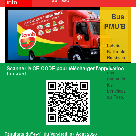
info
Bus
PMU'B
Loterie
Nationale
Burkinabè.
Les lots
Scanner le QR CODE pour télécharger l'application
aux
Lonabet
gagnants
les
bénéfices
au Faso.
Résultats du"4+1" du Vendredi 07 Aout 2026