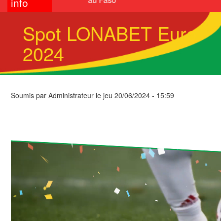
info
Spot LONABET Euro
2024
Soumis par
Administrateur
le
jeu 20/06/2024 - 15:59
Video
file