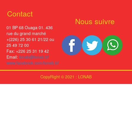
Contact
Nous suivre
01 BP 68 Ouaga 01. 436
rue du grand marché
+(226) 25 30 61 21/22 ou
25 49 72 00
Fax: +226 25 31 19 42
Email:
lonab@lonab.bf
www.facebook.com/lonab.bf
CopyRight © 2021 : LONAB