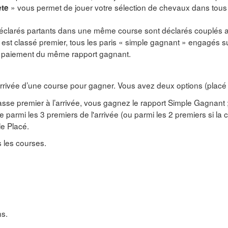
» vous permet de jouer votre sélection de chevaux dans tous 
ète
déclarés partants dans une même course sont déclarés couplés a
 est classé premier, tous les paris « simple gagnant » engagés su
 au paiement du même rapport gagnant.
’arrivée d’une course pour gagner. Vous avez deux options (plac
classe premier à l’arrivée, vous gagnez le rapport Simple Gagnant 
se parmi les 3 premiers de l'arrivée (ou parmi les 2 premiers si la
le Placé.
s les courses.
ns.