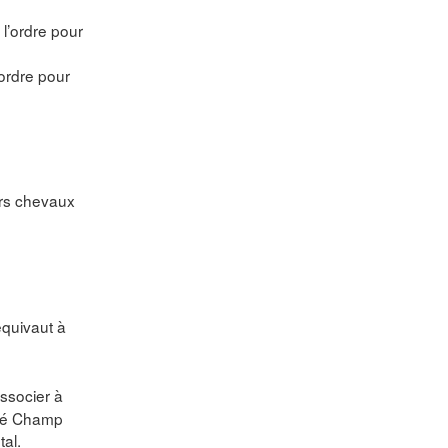
 l’ordre pour
’ordre pour
ers chevaux
équivaut à
ssocier à
elé Champ
tal.