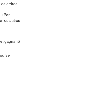
les ordres
u Pari
r les autres
é et gagnant)
;
 course