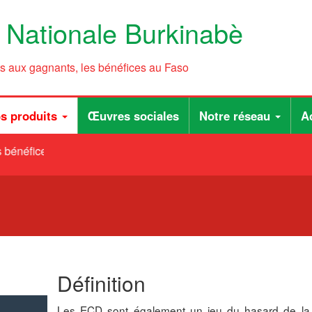
e Nationale Burkinabè
ts aux gagnants, les bénéfices au Faso
s produits
Œuvres sociales
Notre réseau
Ac
bénéfices au Faso
Définition
Les ECD sont également un jeu du hasard de l