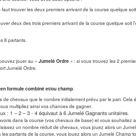
s faut trouver les deux premiers arrivant de la course quelque soit
trouver deux des trois premiers arrivant de la course quelque soit l
s 8 partants.
 pouvez jouer au «
» : si vous trouvez les 2 premi
Jumelé Ordre
port Jumelé Ordre.
.
en formule combiné et/ou champ
 de chevaux que le nombre initialement prévu par le pari. Cela 
; vous multipliez ainsi vos chances de gagner.
 : 1 – 2 – 3 - 4 équivaut à 6 Jumelé Gagnants unitaires.
avoris dans la course (vos chevaux de base) et vous souhaitez a
 choisissez un nombre réduit de chevaux, vous jouez alors un Jum
us les partants de la course, vous jouez alors un Jumelé Champ to