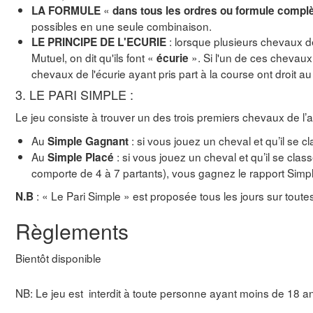
«
LA FORMULE
dans tous les ordres ou formule compl
possibles en une seule combinaison.
: lorsque plusieurs chevaux 
LE PRINCIPE DE L'ECURIE
Mutuel, on dit qu'ils font «
». Si l'un de ces chevaux
écurie
chevaux de l'écurie ayant pris part à la course ont droit
3. LE PARI SIMPLE :
Le jeu consiste à trouver un des trois premiers chevaux de l
Au
:
si vous jouez un cheval et qu’il se 
Simple Gagnant
Au
: si vous jouez un cheval et qu’il se clas
Simple Placé
comporte de 4 à 7 partants), vous gagnez le rapport Simp
: « Le Pari Simple » est proposée tous les jours sur toute
N.B
Règlements
Bientôt disponible
NB: Le jeu est interdit à toute personne ayant moins de 18 a