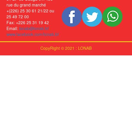
rue du grand marché
+(226) 25 30 61 21/22 ou
25 49 72 00
Fax: +226 25 31 19 42
Email:
lonab@lonab.bf
www.facebook.com/lonab.bf
CopyRight © 2021 : LONAB