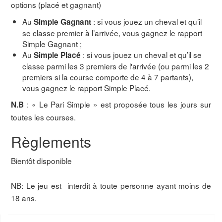
options (placé et gagnant)
Au
:
si vous jouez un cheval et qu’il
Simple Gagnant
se classe premier à l’arrivée, vous gagnez le rapport
Simple Gagnant ;
Au
: si vous jouez un cheval et qu’il se
Simple Placé
classe parmi les 3 premiers de l'arrivée (ou parmi les 2
premiers si la course comporte de 4 à 7 partants),
vous gagnez le rapport Simple Placé.
: « Le Pari Simple » est proposée tous les jours sur
N.B
toutes les courses.
Règlements
Bientôt disponible
NB: Le jeu est interdit à toute personne ayant moins de
18 ans.