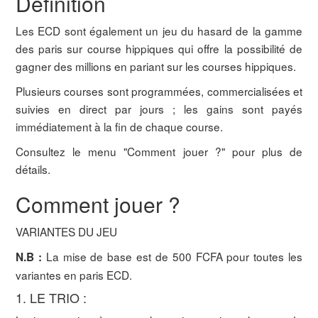
Définition
Les ECD sont également un jeu du hasard de la gamme
des paris sur course hippiques qui offre la possibilité de
gagner des millions en pariant sur les courses hippiques.
Plusieurs courses sont programmées, commercialisées et
suivies en direct par jours ; les gains sont payés
immédiatement à la fin de chaque course.
Consultez le menu "Comment jouer ?" pour plus de
détails.
Comment jouer ?
VARIANTES DU JEU
La mise de base est de 500 FCFA pour toutes les
N.B :
variantes en paris ECD.
1. LE TRIO :