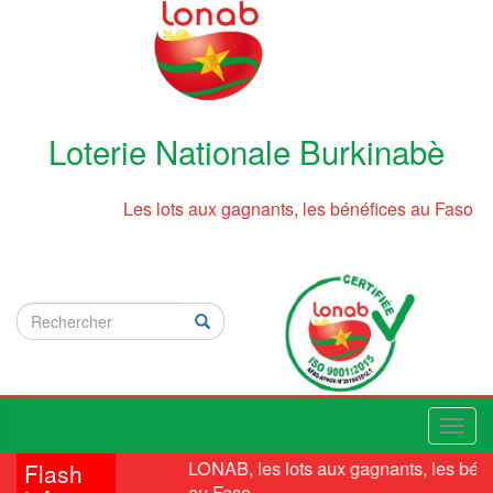
Aller
au
contenu
principal
Loterie Nationale Burkinabè
Les lots aux gagnants, les bénéfices au Faso
Rechercher
Rechercher
Rechercher
Toggl
navig
LONAB, les lots aux gagnants, les bénéf
Flash
au Faso