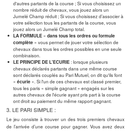
d'autres partants de la course ; Si vous choisissez un
nombre réduit de chevaux, vous jouez alors un
Jumelé Champ réduit ; Si vous choisissez d’associer à
votre sélection tous les partants de la course, vous
jouez alors un Jumelé Champ total.
«
LA FORMULE
dans tous les ordres ou formule
» vous permet de jouer votre sélection de
complète
chevaux dans tous les ordres possibles en une seule
combinaison.
: lorsque plusieurs
LE PRINCIPE DE L'ECURIE
chevaux déclarés partants dans une même course
sont déclarés couplés au Pari Mutuel, on dit qu'ils font
«
». Si l'un de ces chevaux est classé premier,
écurie
tous les paris « simple gagnant » engagés sur les
autres chevaux de l'écurie ayant pris part à la course
ont droit au paiement du même rapport gagnant.
3. LE PARI SIMPLE :
Le jeu consiste à trouver un des trois premiers chevaux
de l’arrivée d’une course pour gagner. Vous avez deux