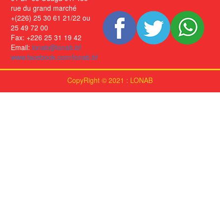
rue du grand marché
+(226) 25 30 61 21/22 ou
25 49 72 00
Fax: +226 25 31 19 42
Email:
lonab@lonab.bf
www.facebook.com/lonab.bf
CopyRight © 2021 : LONAB