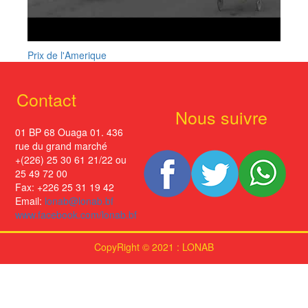
Prix de l'Amerique
Contact
Nous suivre
01 BP 68 Ouaga 01. 436
rue du grand marché
+(226) 25 30 61 21/22 ou
25 49 72 00
Fax: +226 25 31 19 42
Email:
lonab@lonab.bf
www.facebook.com/lonab.bf
CopyRight © 2021 : LONAB