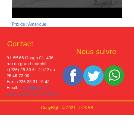
Prix de l'Amerique
Contact
Nous suivre
01 BP 68 Ouaga 01. 436
rue du grand marché
+(226) 25 30 61 21/22 ou
25 49 72 00
Fax: +226 25 31 19 42
Email:
lonab@lonab.bf
www.facebook.com/lonab.bf
CopyRight © 2021 : LONAB