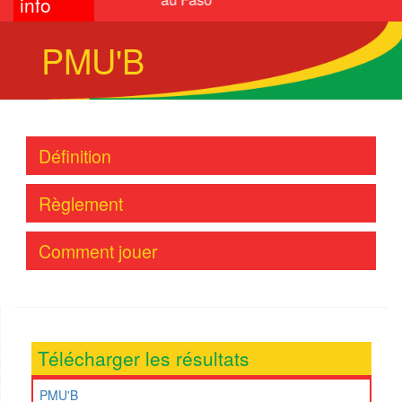
info
PMU'B
Définition
Règlement
Comment jouer
Télécharger les résultats
PMU'B