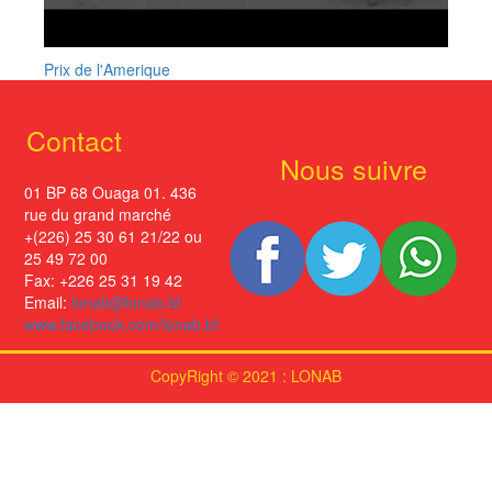
Prix de l'Amerique
Contact
Nous suivre
01 BP 68 Ouaga 01. 436
rue du grand marché
+(226) 25 30 61 21/22 ou
25 49 72 00
Fax: +226 25 31 19 42
Email:
lonab@lonab.bf
www.facebook.com/lonab.bf
CopyRight © 2021 : LONAB