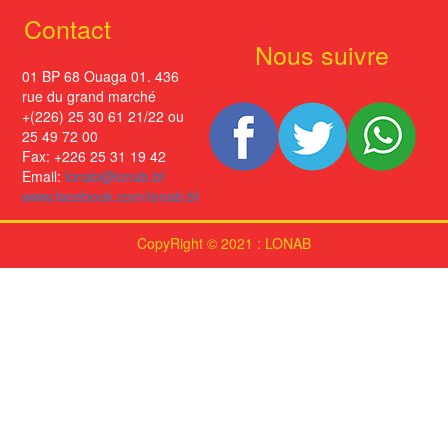
Contact
Nous suivre
01 BP 68 Ouaga 01. 436
rue du grand marché
+(226) 25 30 61 21/22 ou
25 49 72 00
Fax: +226 25 31 19 42
Email:
lonab@lonab.bf
www.facebook.com/lonab.bf
CopyRight © 2021 : LONAB