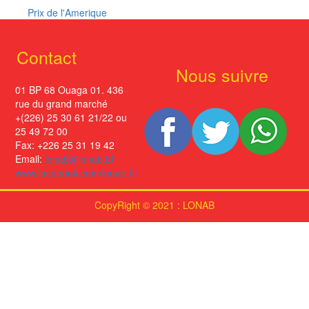
Prix de l'Amerique
Contact
Nous suivre
01 BP 68 Ouaga 01. 436
rue du grand marché
+(226) 25 30 61 21/22 ou
25 49 72 00
Fax: +226 25 31 19 42
Email:
lonab@lonab.bf
www.facebook.com/lonab.bf
CopyRight © 2021 : LONAB