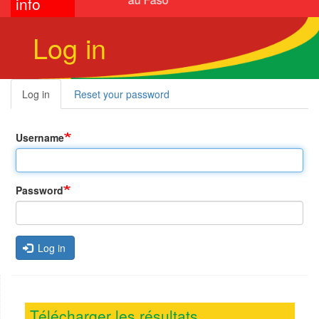
info
Log in
Log in
(active
Reset your password
Primary
tab)
tabs
Username
Password
Log in
Télécharger les résultats