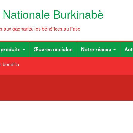
e Nationale Burkinabè
ts aux gagnants, les bénéfices au Faso
 produits
Œuvres sociales
Notre réseau
Act
 bénéfices au Faso