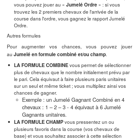
vous pouvez jouer au «
» : si vous
Jumelé Ordre
trouvez les 2 premiers chevaux de l'arrivée de la
course dans l'ordre, vous gagnez le rapport Jumelé
Ordre.
Autres formules
Pour augmenter vos chances, vous pouvez jouer
au
.
Jumelé en formule combiné et/ou champ
vous permet de sélectionner
LA FORMULE COMBINE
plus de chevaux que le nombre initialement prévu par
le pari. Cela équivaut à faire plusieurs paris unitaires
sur un seul et même ticket ; vous multipliez ainsi vos
chances de gagner.
Exemple : un Jumelé Gagnant Combiné en 4
chevaux : 1 – 2 – 3 - 4 équivaut à 6 Jumelé
Gagnants unitaires.
vous pressentez un ou
LA FORMULE CHAMP
plusieurs favoris dans la course (vos chevaux de
base) et vous souhaitez associer à cette sélection