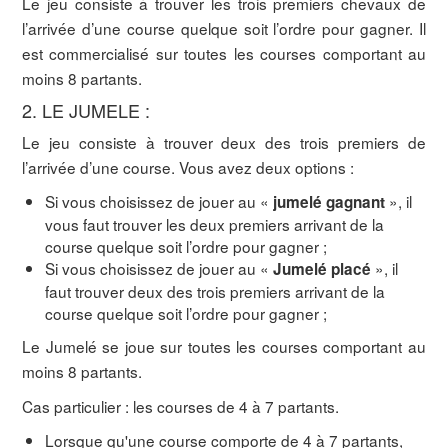
Le jeu consiste à trouver les trois premiers chevaux de
l’arrivée d’une course quelque soit l’ordre pour gagner. Il
est commercialisé sur toutes les courses comportant au
moins 8 partants.
2. LE JUMELE :
Le jeu consiste à trouver deux des trois premiers de
l’arrivée d’une course. Vous avez deux options :
Si vous choisissez de jouer au «
», il
jumelé gagnant
vous faut trouver les deux premiers arrivant de la
course quelque soit l’ordre pour gagner ;
Si vous choisissez de jouer au «
», il
Jumelé placé
faut trouver deux des trois premiers arrivant de la
course quelque soit l’ordre pour gagner ;
Le Jumelé se joue sur toutes les courses comportant au
moins 8 partants.
Cas particulier : les courses de 4 à 7 partants.
Lorsque qu'une course comporte de 4 à 7 partants,