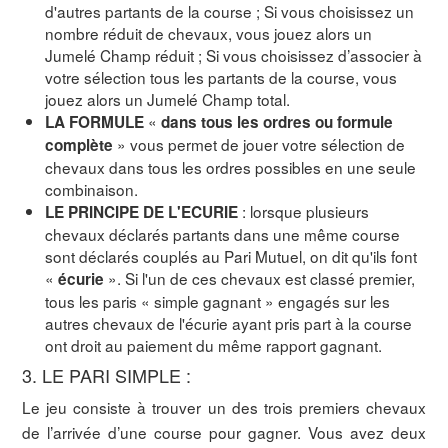
d'autres partants de la course ; Si vous choisissez un
nombre réduit de chevaux, vous jouez alors un
Jumelé Champ réduit ; Si vous choisissez d’associer à
votre sélection tous les partants de la course, vous
jouez alors un Jumelé Champ total.
«
LA FORMULE
dans tous les ordres ou formule
» vous permet de jouer votre sélection de
complète
chevaux dans tous les ordres possibles en une seule
combinaison.
: lorsque plusieurs
LE PRINCIPE DE L'ECURIE
chevaux déclarés partants dans une même course
sont déclarés couplés au Pari Mutuel, on dit qu'ils font
«
». Si l'un de ces chevaux est classé premier,
écurie
tous les paris « simple gagnant » engagés sur les
autres chevaux de l'écurie ayant pris part à la course
ont droit au paiement du même rapport gagnant.
3. LE PARI SIMPLE :
Le jeu consiste à trouver un des trois premiers chevaux
de l’arrivée d’une course pour gagner. Vous avez deux