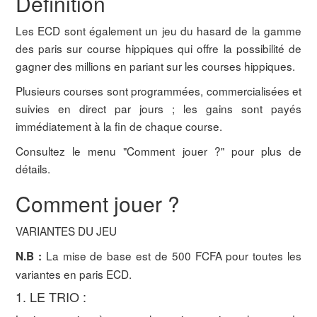
Définition
Les ECD sont également un jeu du hasard de la gamme
des paris sur course hippiques qui offre la possibilité de
gagner des millions en pariant sur les courses hippiques.
Plusieurs courses sont programmées, commercialisées et
suivies en direct par jours ; les gains sont payés
immédiatement à la fin de chaque course.
Consultez le menu "Comment jouer ?" pour plus de
détails.
Comment jouer ?
VARIANTES DU JEU
La mise de base est de 500 FCFA pour toutes les
N.B :
variantes en paris ECD.
1. LE TRIO :