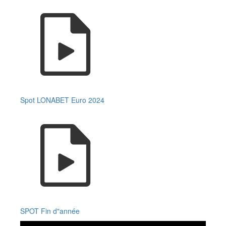
Spot LONABET Euro 2024
SPOT Fin d"année