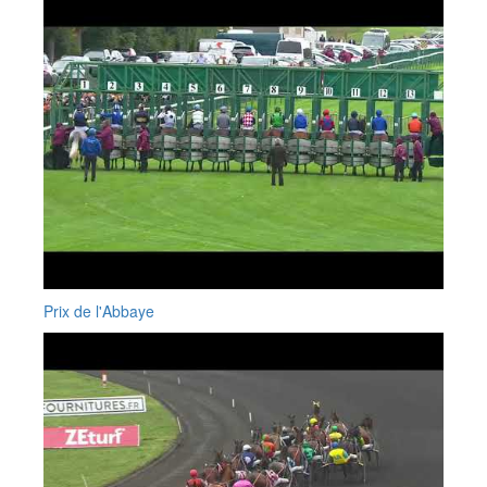
Prix de l'Abbaye