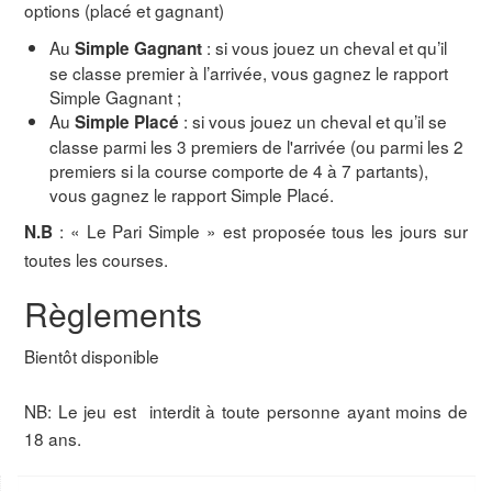
options (placé et gagnant)
Au
:
si vous jouez un cheval et qu’il
Simple Gagnant
se classe premier à l’arrivée, vous gagnez le rapport
Simple Gagnant ;
Au
: si vous jouez un cheval et qu’il se
Simple Placé
classe parmi les 3 premiers de l'arrivée (ou parmi les 2
premiers si la course comporte de 4 à 7 partants),
vous gagnez le rapport Simple Placé.
: « Le Pari Simple » est proposée tous les jours sur
N.B
toutes les courses.
Règlements
Bientôt disponible
NB: Le jeu est interdit à toute personne ayant moins de
18 ans.