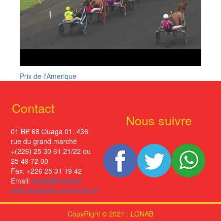
Prix de l'Amerique
Contact
Nous suivre
01 BP 68 Ouaga 01. 436
rue du grand marché
+(226) 25 30 61 21/22 ou
25 49 72 00
Fax: +226 25 31 19 42
Email:
lonab@lonab.bf
www.facebook.com/lonab.bf
CopyRight © 2021 : LONAB