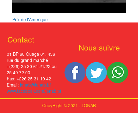
Prix de l'Amerique
Contact
Nous suivre
01 BP 68 Ouaga 01. 436
rue du grand marché
+(226) 25 30 61 21/22 ou
25 49 72 00
Fax: +226 25 31 19 42
Email:
lonab@lonab.bf
www.facebook.com/lonab.bf
CopyRight © 2021 : LONAB