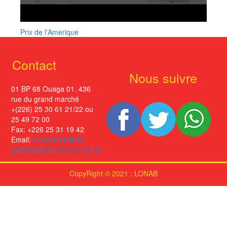
Prix de l'Amerique
Contact
Nous suivre
01 BP 68 Ouaga 01. 436
rue du grand marché
+(226) 25 30 61 21/22 ou
25 49 72 00
Fax: +226 25 31 19 42
Email:
lonab@lonab.bf
www.facebook.com/lonab.bf
CopyRight © 2021 : LONAB