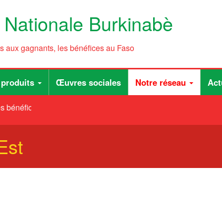
e Nationale Burkinabè
ts aux gagnants, les bénéfices au Faso
 produits
Œuvres sociales
Notre réseau
Act
s bénéfices au Faso
Est