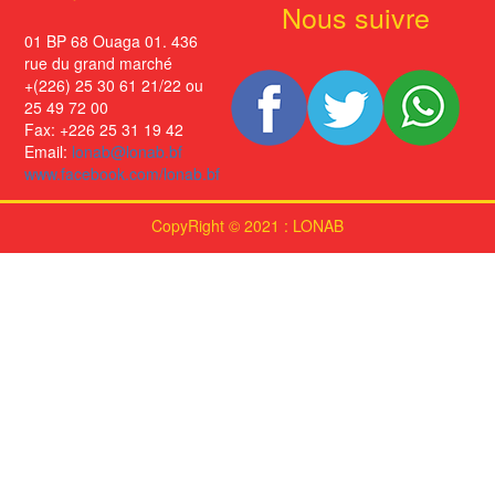
Nous suivre
01 BP 68 Ouaga 01. 436
rue du grand marché
+(226) 25 30 61 21/22 ou
25 49 72 00
Fax: +226 25 31 19 42
Email:
lonab@lonab.bf
www.facebook.com/lonab.bf
CopyRight © 2021 : LONAB