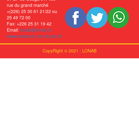
rue du grand marché
+(226) 25 30 61 21/22 ou
25 49 72 00
Fax: +226 25 31 19 42
Email:
lonab@lonab.bf
www.facebook.com/lonab.bf
CopyRight © 2021 : LONAB