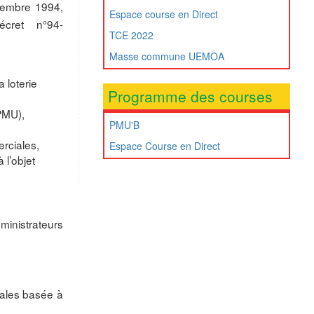
ovembre 1994,
Espace course en Direct
cret n°94-
TCE 2022
Masse commune UEMOA
a loterie
Programme des courses
(PMU),
PMU'B
erciales,
Espace Course en Direct
 l’objet
ministrateurs
rales basée à