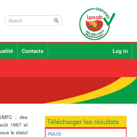
Search
Search
Rechercher
ualité
Contacts
Log in
S/MFC ; des
Télécharger les résultats
août 1967 et
ous le statut
PMU'B