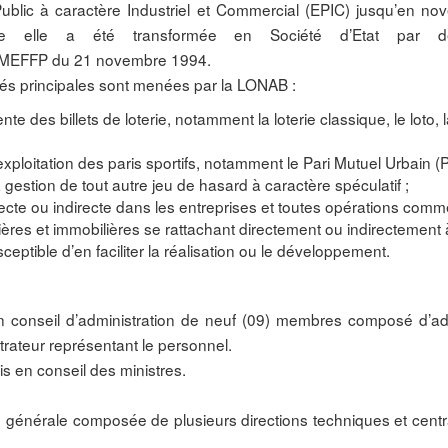
Public à caractère Industriel et Commercial (EPIC) jusqu’en n
le elle a été transformée en Société d’Etat par dé
MEFFP du 21 novembre 1994.
ités principales sont menées par la LONAB :
vente des billets de loterie, notamment la loterie classique, le loto, l
l’exploitation des paris sportifs, notamment le Pari Mutuel Urbain 
la gestion de tout autre jeu de hasard à caractère spéculatif ;
irecte ou indirecte dans les entreprises et toutes opérations comm
ières et immobilières se rattachant directement ou indirectement à
ceptible d’en faciliter la réalisation ou le développement.
un conseil d’administration de neuf (09) membres composé d’ad
rateur représentant le personnel.
is en conseil des ministres.
n générale composée de plusieurs directions techniques et cent