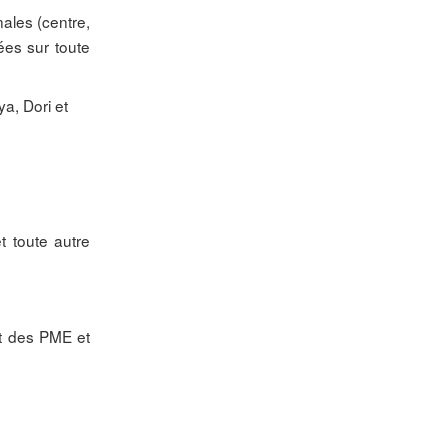
ales (centre,
ées sur toute
a, Dori et
t toute autre
t des PME et