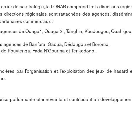
u cœur de sa stratégie, la LONAB comprend trois directions région
ois directions régionales sont rattachées des agences, dissémin
 partenaires commerciaux :
s agences de Ouaga1, Ouaga 2 , Tanghin, Koudougou, Ouahigouy
 les agences de Banfora, Gaoua, Dédougou et Boromo.
ces de Pouytenga, Fada N’Gourma et Tenkodogo.
ères par l’organisation et l’exploitation des jeux de hasard e
ue.
rise performante et innovante et contribuant au développemen