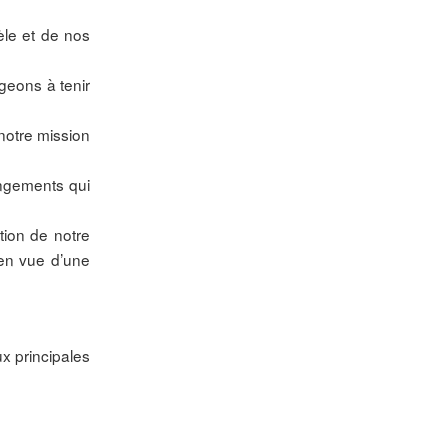
èle et de nos
geons à tenir
 notre mission
angements qui
tion de notre
en vue d’une
x principales