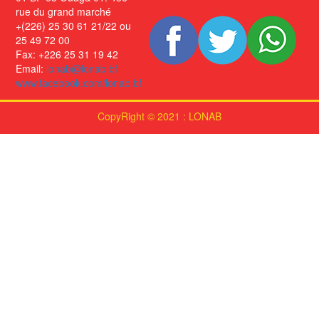
rue du grand marché
+(226) 25 30 61 21/22 ou
25 49 72 00
Fax: +226 25 31 19 42
Email:
lonab@lonab.bf
www.facebook.com/lonab.bf
CopyRight © 2021 : LONAB