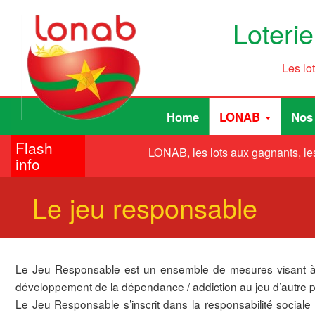
Skip
Loteri
to
main
content
Les lo
Main
User
Home
LONAB
Nos
navigation
account
Flash
menu
LONAB, les lots aux gagnants, les
info
Le jeu responsable
Le Jeu Responsable est un ensemble de mesures visant à int
développement de la dépendance / addiction au jeu d’autre p
Le Jeu Responsable s’inscrit dans la responsabilité sociale 