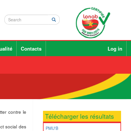
Search
Search
Rechercher
ualité
Contacts
Log in
ter contre le
Télécharger les résultats
ct social des
PMU'B