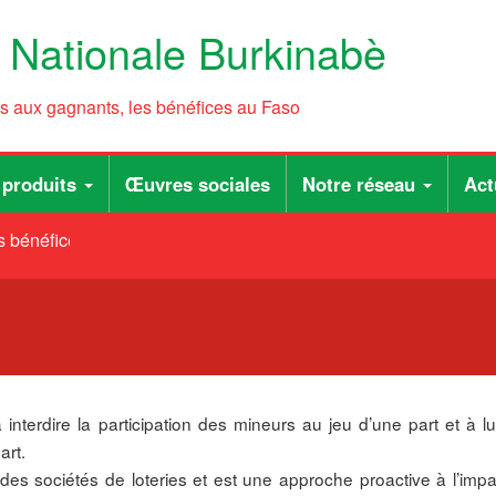
e Nationale Burkinabè
ts aux gagnants, les bénéfices au Faso
 produits
Œuvres sociales
Notre réseau
Act
 bénéfices au Faso
erdire la participation des mineurs au jeu d’une part et à lut
art.
des sociétés de loteries et est une approche proactive à l’impa