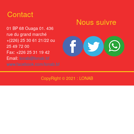
Contact
Nous suivre
01 BP 68 Ouaga 01. 436
rue du grand marché
+(226) 25 30 61 21/22 ou
25 49 72 00
Fax: +226 25 31 19 42
Email:
lonab@lonab.bf
www.facebook.com/lonab.bf
CopyRight © 2021 : LONAB