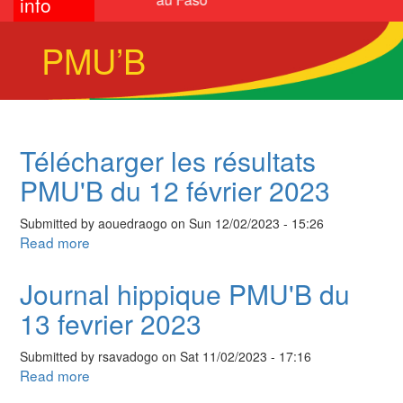
info
PMU’B
Télécharger les résultats
PMU'B du 12 février 2023
Submitted by
aouedraogo
on
Sun 12/02/2023 - 15:26
Read more
about
Télécharger
les
Journal hippique PMU'B du
résultats
13 fevrier 2023
PMU'B
du
Submitted by
rsavadogo
on
Sat 11/02/2023 - 17:16
12
Read more
about
février
Journal
2023