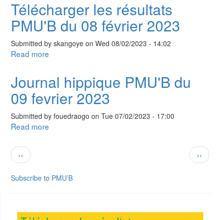
hippique
Télécharger les résultats
PMU'B
PMU'B du 08 février 2023
du
10
Submitted by
skangoye
on
Wed 08/02/2023 - 14:02
fevrier
Read more
about
2023
Télécharger
les
Journal hippique PMU'B du
résultats
09 fevrier 2023
PMU'B
du
Submitted by
fouedraogo
on
Tue 07/02/2023 - 17:00
08
Read more
about
février
Journal
2023
hippique
Pagination
Previous
Next
‹‹
››
PMU'B
page
page
du
Subscribe to PMU’B
09
fevrier
2023