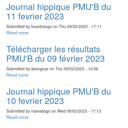
hippique
Journal hippique PMU'B du
PMU'B
11 fevrier 2023
du
12
Submitted by
fouedraogo
on
Thu 09/02/2023 - 17:11
fevrier
Read more
about
2023
Journal
hippique
Télécharger les résultats
PMU'B
PMU'B du 09 février 2023
du
11
Submitted by
skangoye
on
Thu 09/02/2023 - 14:06
fevrier
Read more
about
2023
Télécharger
les
Journal hippique PMU'B du
résultats
10 fevrier 2023
PMU'B
du
Submitted by
rsavadogo
on
Wed 08/02/2023 - 17:13
09
Read more
about
février
Journal
2023