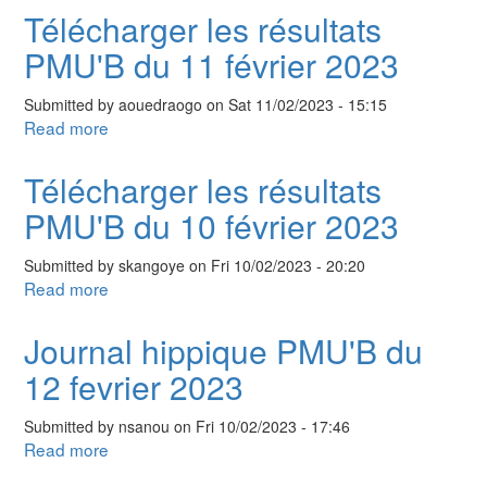
hippique
Télécharger les résultats
PMU'B
PMU'B du 11 février 2023
du
13
Submitted by
aouedraogo
on
Sat 11/02/2023 - 15:15
fevrier
Read more
about
2023
Télécharger
les
Télécharger les résultats
résultats
PMU'B du 10 février 2023
PMU'B
du
Submitted by
skangoye
on
Fri 10/02/2023 - 20:20
11
Read more
about
février
Télécharger
2023
les
Journal hippique PMU'B du
résultats
12 fevrier 2023
PMU'B
du
Submitted by
nsanou
on
Fri 10/02/2023 - 17:46
10
Read more
about
février
Journal
2023