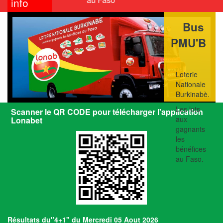
info
Bus
PMU'B
Loterie
Nationale
Burkinabè.
Les lots
Scanner le QR CODE pour télécharger l'application
aux
Lonabet
gagnants
les
bénéfices
au Faso.
Résultats du"4+1" du Mercredi 05 Aout 2026