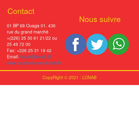
Contact
Nous suivre
01 BP 68 Ouaga 01. 436
rue du grand marché
+(226) 25 30 61 21/22 ou
25 49 72 00
Fax: +226 25 31 19 42
Email:
lonab@lonab.bf
www.facebook.com/lonab.bf
CopyRight © 2021 : LONAB