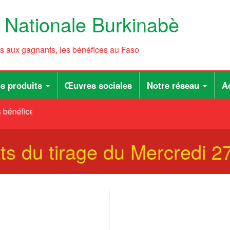
e Nationale Burkinabè
ts aux gagnants, les bénéfices au Faso
s produits
Œuvres sociales
Notre réseau
Ac
bénéfices au Faso
ts du tirage du Mercredi 2