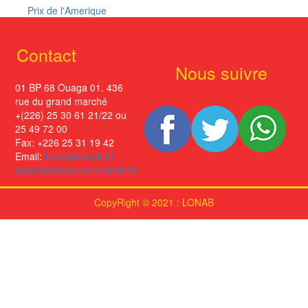
Prix de l'Amerique
Contact
Nous suivre
01 BP 68 Ouaga 01. 436
rue du grand marché
+(226) 25 30 61 21/22 ou
25 49 72 00
Fax: +226 25 31 19 42
Email:
lonab@lonab.bf
www.facebook.com/lonab.bf
CopyRight © 2021 : LONAB