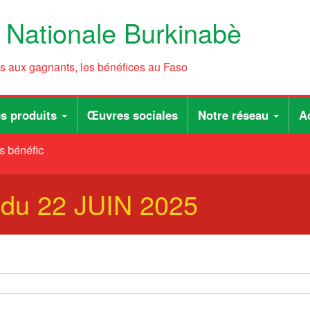
e Nationale Burkinabè
ts aux gagnants, les bénéfices au Faso
s produits
Œuvres sociales
Notre réseau
Ac
s bénéfices au Faso
 du 22 JUIN 2025