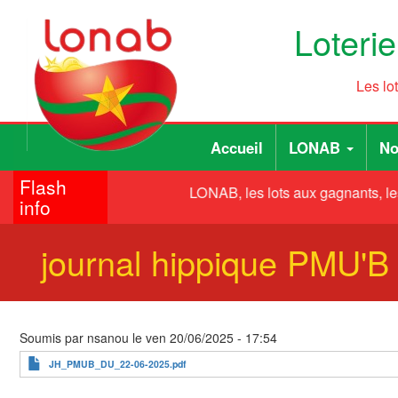
Aller
Loteri
au
contenu
principal
Les lo
Main
User
Accueil
LONAB
No
navigation
account
Flash
menu
LONAB, les lots aux gagnants, le
info
journal hippique PMU'B
Soumis par
nsanou
le
ven 20/06/2025 - 17:54
JH_PMUB_DU_22-06-2025.pdf