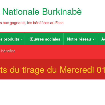
e Nationale Burkinabè
ts aux gagnants, les bénéfices au Faso
s produits
Œuvres sociales
Notre réseau
Ac
bénéfices au Faso
s du tirage du Mercredi 01 