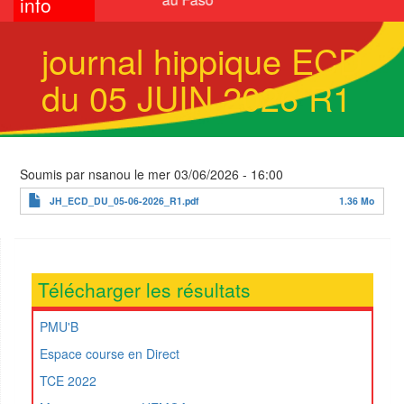
info
journal hippique ECD
du 05 JUIN 2026 R1
Soumis par
nsanou
le
mer 03/06/2026 - 16:00
JH_ECD_DU_05-06-2026_R1.pdf
1.36 Mo
Télécharger les résultats
PMU'B
Espace course en Direct
TCE 2022