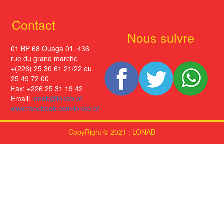
Contact
Nous suivre
01 BP 68 Ouaga 01. 436
rue du grand marché
+(226) 25 30 61 21/22 ou
25 49 72 00
Fax: +226 25 31 19 42
Email:
lonab@lonab.bf
www.facebook.com/lonab.bf
CopyRight © 2021 : LONAB