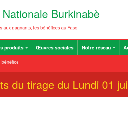
e Nationale Burkinabè
ts aux gagnants, les bénéfices au Faso
s produits
Œuvres sociales
Notre réseau
Ac
bénéfices au Faso
ts du tirage du Lundi 01 ju