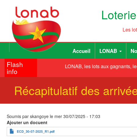
Aller
Loteri
au
contenu
principal
Les lo
Main
User
Accueil
LONAB
No
navigation
account
Flash
menu
LONAB, les lots aux gagnants, les
info
Récapitulatif des arrivé
Soumis par
skangoye
le
mer 30/07/2025 - 17:03
Ajouter un docuent
ECD_30-07-2025_R1.pdf