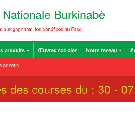
e Nationale Burkinabè
ts aux gagnants, les bénéfices au Faso
s produits
Œuvres sociales
Notre réseau
Ac
 bénéfices au Faso
es des courses du : 30 - 0