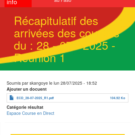
info
Récapitulatif des
arrivées des courses
du : 28 - 07 - 2025 -
Réunion 1
Soumis par
skangoye
le
lun 28/07/2025 - 18:52
Ajouter un docuent
ECD_28-07-2025_R1.pdf
104.92 Ko
Catégorie résultat
Espace Course en Direct