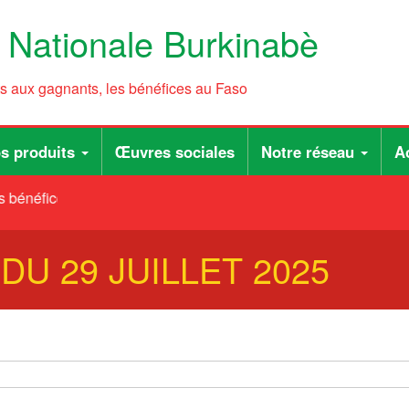
e Nationale Burkinabè
ts aux gagnants, les bénéfices au Faso
s produits
Œuvres sociales
Notre réseau
Ac
 bénéfices au Faso
B DU 29 JUILLET 2025