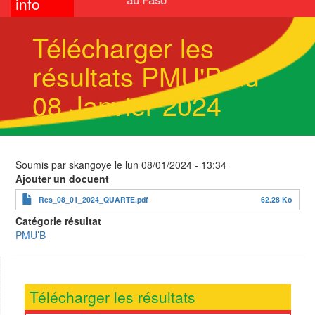
info
Télécharger les
résultats PMU'B du
08 Janvier 2024
Soumis par
skangoye
le
lun 08/01/2024 - 13:34
Ajouter un docuent
Res_08_01_2024_QUARTE.pdf
62.28 Ko
Catégorie résultat
PMU’B
Télécharger les résultats