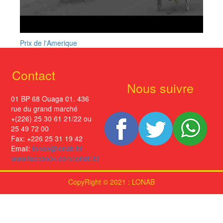
Prix de l'Amerique
Contact
Nous suivre
01 BP 68 Ouaga 01. 436
rue du grand marché
+(226) 25 30 61 21/22 ou
25 49 72 00
Fax: +226 25 31 19 42
Email:
lonab@lonab.bf
www.facebook.com/lonab.bf
CopyRight © 2021 : LONAB