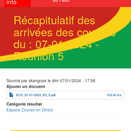
info
Récapitulatif des
arrivées des courses
du : 07-01-2024 -
Réunion 5
Soumis par
skangoye
le
dim 07/01/2024 - 17:56
Ajouter un docuent
ECD_07-01-2024_R5_0.pdf
103.05 Ko
Catégorie résultat
Espace Course en Direct