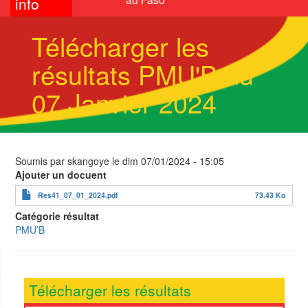
info
Télécharger les
résultats PMU'B du
07 Janvier 2024
Soumis par
skangoye
le
dim 07/01/2024 - 15:05
Ajouter un docuent
Res41_07_01_2024.pdf
73.43 Ko
Catégorie résultat
PMU’B
Télécharger les résultats