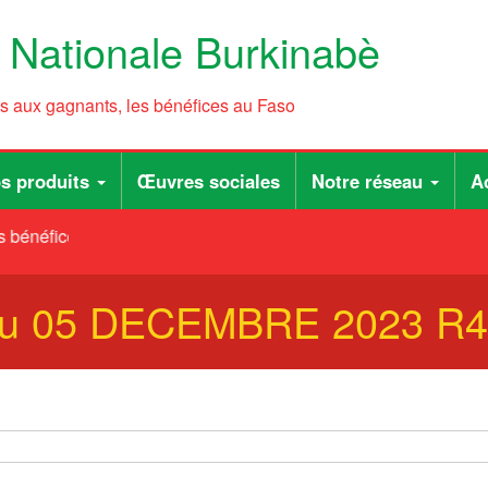
e Nationale Burkinabè
ts aux gagnants, les bénéfices au Faso
s produits
Œuvres sociales
Notre réseau
Ac
 bénéfices au Faso
 du 05 DECEMBRE 2023 R4