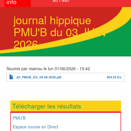
info
journal hippique
PMU'B du 03 JUIN
2026
Soumis par
nsanou
le
lun 01/06/2026 - 15:42
JH_PMUB_DU_03-06-2026.pdf
464.25 Ko
Télécharger les résultats
PMU'B
Espace course en Direct