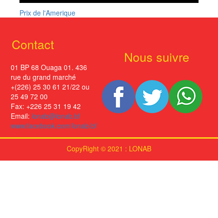
Prix de l'Amerique
Contact
Nous suivre
01 BP 68 Ouaga 01. 436
rue du grand marché
+(226) 25 30 61 21/22 ou
25 49 72 00
Fax: +226 25 31 19 42
Email:
lonab@lonab.bf
www.facebook.com/lonab.bf
CopyRight © 2021 : LONAB