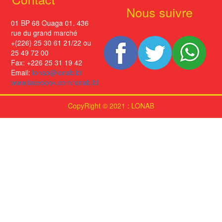
Nous suivre
01 BP 68 Ouaga 01. 436
rue du grand marché
+(226) 25 30 61 21/22 ou
25 49 72 00
Fax: +226 25 31 19 42
Email:
lonab@lonab.bf
www.facebook.com/lonab.bf
CopyRight © 2021 : LONAB