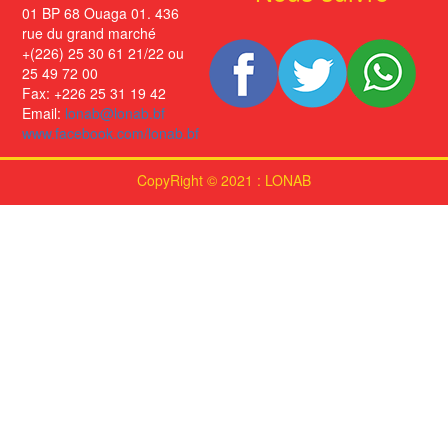
01 BP 68 Ouaga 01. 436
rue du grand marché
+(226) 25 30 61 21/22 ou
25 49 72 00
Fax: +226 25 31 19 42
Email:
lonab@lonab.bf
www.facebook.com/lonab.bf
CopyRight © 2021 : LONAB