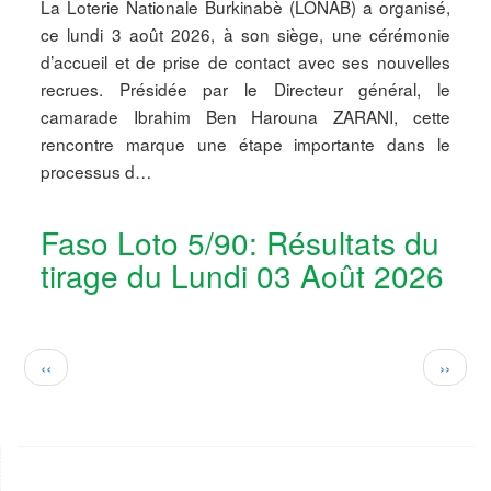
La Loterie Nationale Burkinabè (LONAB) a organisé,
ce lundi 3 août 2026, à son siège, une cérémonie
d’accueil et de prise de contact avec ses nouvelles
recrues. Présidée par le Directeur général, le
camarade Ibrahim Ben Harouna ZARANI, cette
rencontre marque une étape importante dans le
processus d…
Faso Loto 5/90: Résultats du
tirage du Lundi 03 Août 2026
Pagination
Page
Page
‹‹
››
précédente
suivan