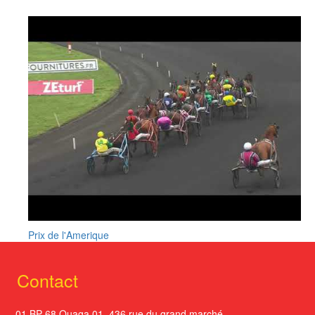
Prix de l'Amerique
Contact
01 BP 68 Ouaga 01. 436 rue du grand marché