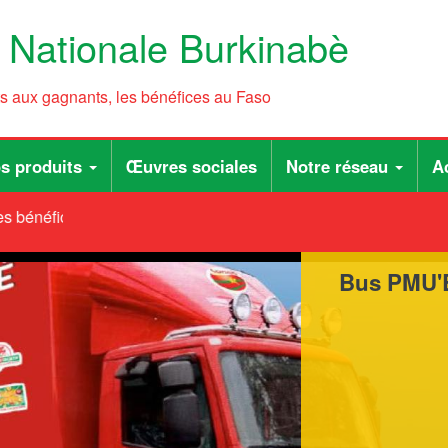
e Nationale Burkinabè
ts aux gagnants, les bénéfices au Faso
s produits
Œuvres sociales
Notre réseau
Ac
 bénéfices au Faso
Bus PMU'