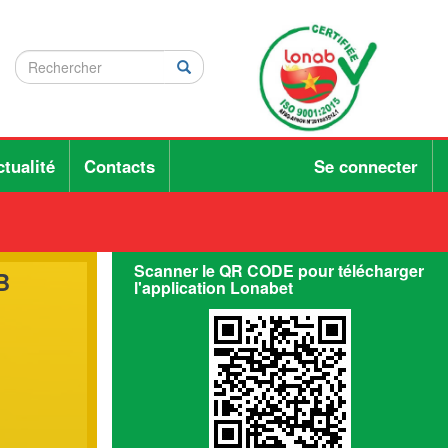
Rechercher
Rechercher
Rechercher
tualité
Contacts
Se connecter
Scanner le QR CODE pour télécharger
B
l'application Lonabet