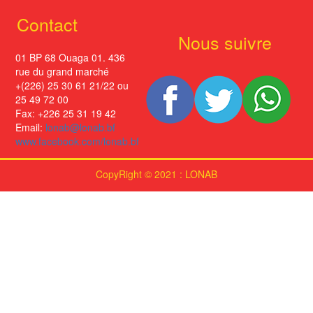
Contact
Nous suivre
01 BP 68 Ouaga 01. 436
rue du grand marché
+(226) 25 30 61 21/22 ou
25 49 72 00
Fax: +226 25 31 19 42
Email:
lonab@lonab.bf
www.facebook.com/lonab.bf
CopyRight © 2021 : LONAB