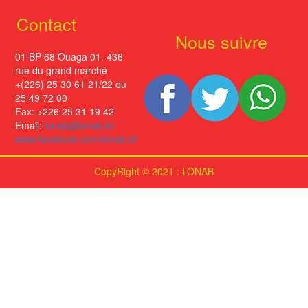
Contact
Nous suivre
01 BP 68 Ouaga 01. 436
rue du grand marché
+(226) 25 30 61 21/22 ou
25 49 72 00
Fax: +226 25 31 19 42
Email:
lonab@lonab.bf
www.facebook.com/lonab.bf
CopyRight © 2021 : LONAB