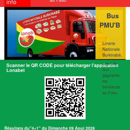
info
Bus
PMU'B
Loterie
Nationale
Burkinabè.
Les lots
Scanner le QR CODE pour télécharger l'application
aux
Lonabet
gagnants
les
bénéfices
au Faso.
Résultats du"4+1" du Dimanche 09 Aout 2026