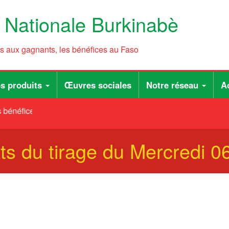
e Nationale Burkinabè
ts aux gagnants, les bénéfices au Faso
s produits
Œuvres sociales
Notre réseau
Ac
bénéfices au Faso
ts du tirage du Mercredi 0