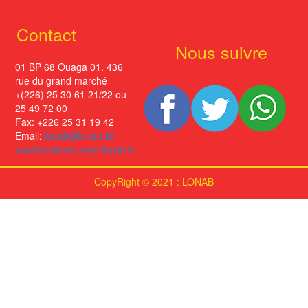
Contact
Nous suivre
01 BP 68 Ouaga 01. 436
rue du grand marché
+(226) 25 30 61 21/22 ou
25 49 72 00
Fax: +226 25 31 19 42
Email:
lonab@lonab.bf
www.facebook.com/lonab.bf
CopyRight © 2021 : LONAB