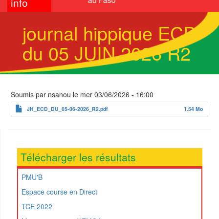
info
journal hippique ECD
du 05 JUIN 2026 R2
Soumis par
nsanou
le
mer 03/06/2026 - 16:00
JH_ECD_DU_05-06-2026_R2.pdf
1.54 Mo
Télécharger les résultats
PMU'B
Espace course en Direct
TCE 2022