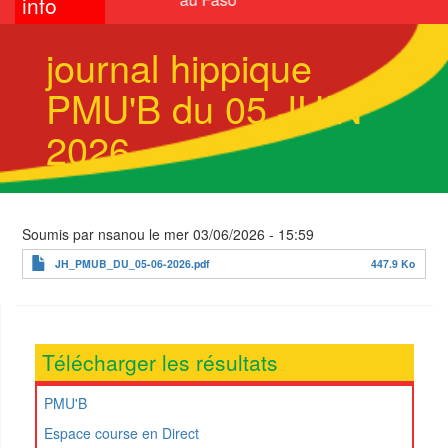
info
journal hippique
PMU'B du 05 JUIN
2026
Soumis par
nsanou
le
mer 03/06/2026 - 15:59
JH_PMUB_DU_05-06-2026.pdf
447.9 Ko
Télécharger les résultats
PMU'B
Espace course en Direct