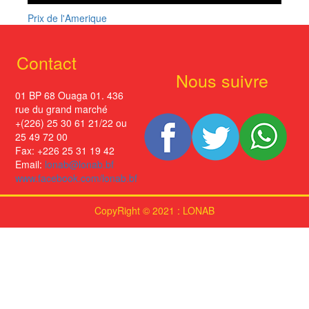
Prix de l'Amerique
Contact
Nous suivre
01 BP 68 Ouaga 01. 436
rue du grand marché
+(226) 25 30 61 21/22 ou
25 49 72 00
Fax: +226 25 31 19 42
Email:
lonab@lonab.bf
www.facebook.com/lonab.bf
CopyRight © 2021 : LONAB