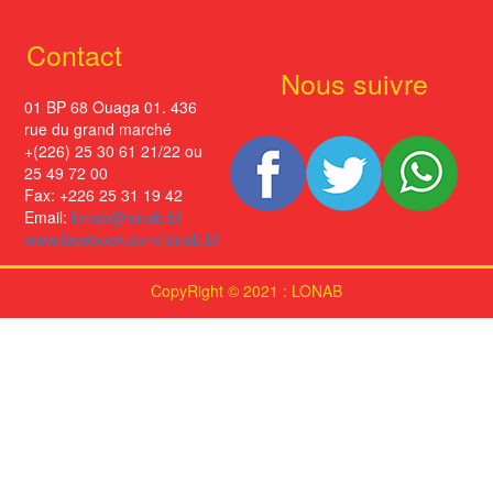
Contact
Nous suivre
01 BP 68 Ouaga 01. 436
rue du grand marché
+(226) 25 30 61 21/22 ou
25 49 72 00
Fax: +226 25 31 19 42
Email:
lonab@lonab.bf
www.facebook.com/lonab.bf
CopyRight © 2021 : LONAB