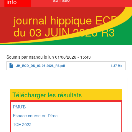
info
journal hippique ECD
du 03 JUIN 2026 R3
Soumis par
nsanou
le
lun 01/06/2026 - 15:43
JH_ECD_DU_03-06-2026_R3.pdf
1.37 Mo
Télécharger les résultats
PMU'B
Espace course en Direct
TCE 2022