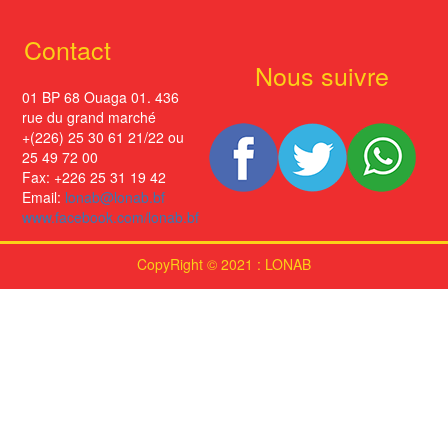
Contact
Nous suivre
01 BP 68 Ouaga 01. 436
rue du grand marché
+(226) 25 30 61 21/22 ou
25 49 72 00
Fax: +226 25 31 19 42
Email:
lonab@lonab.bf
www.facebook.com/lonab.bf
CopyRight © 2021 : LONAB