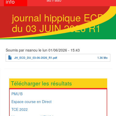
info
journal hippique ECD
du 03 JUIN 2026 R1
Soumis par
nsanou
le
lun 01/06/2026 - 15:43
JH_ECD_DU_03-06-2026_R1.pdf
1.36 Mo
Télécharger les résultats
PMU'B
Espace course en Direct
TCE 2022